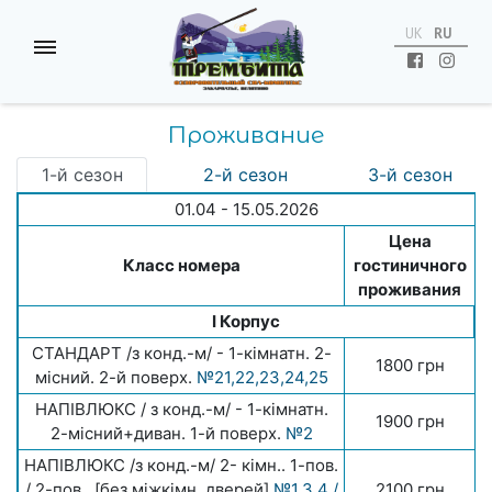
UK
RU
Проживание
1-й сезон
2-й сезон
3-й сезон
01.04 - 15.05.2026
Цена
Класс номера
гостиничного
проживания
I Корпус
СТАНДАРТ /з конд.-м/ - 1-кімнатн. 2-
1800 грн
місний. 2-й поверх.
№21,22,23,24,25
НАПІВЛЮКС / з конд.-м/ - 1-кімнатн.
1900 грн
2-місний+диван. 1-й поверх.
№2
НАПІВЛЮКС /з конд.-м/ 2- кімн.. 1-пов.
/ 2-пов.. [без міжкімн. дверей]
№1,3,4 /
2100 грн