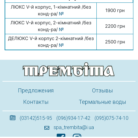
ЛЮКС V-й корпус, 1-кімнатний /без
1900 грн
конд-ра/
№
ЛЮКС V-й корпус, 2-кімнатний /без
2200 грн
конд-ра/
№
ДЕЛЮКС V-й корпус 2-кімнатний /без
2500 грн
конд-ра/
№
Предложения
Отзывы
Контакты
Термальные воды
(03142)515-95
(096)934-17-42
(095)075-74-10
spa_trembita@i.ua