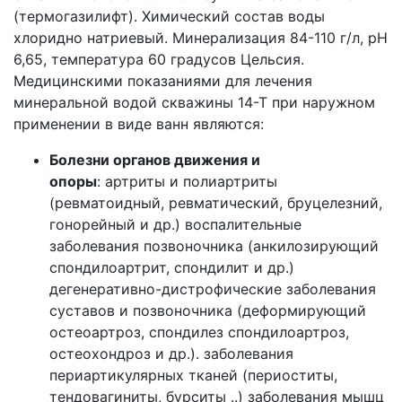
(термогазилифт). Химический состав воды
хлоридно натриевый. Минерализация 84-110 г/л, рН
6,65, температура 60 градусов Цельсия.
Медицинскими показаниями для лечения
минеральной водой скважины 14-Т при наружном
применении в виде ванн являются:
Болезни органов движения и
опоры
: артриты и полиартриты
(ревматоидный, ревматический, бруцелезний,
гонорейный и др.) воспалительные
заболевания позвоночника (анкилозирующий
спондилоартрит, спондилит и др.)
дегенеративно-дистрофические заболевания
суставов и позвоночника (деформирующий
остеоартроз, спондилез спондилоартроз,
остеохондроз и др.). заболевания
периартикулярных тканей (периоститы,
тендовагиниты, бурситы ..) заболевания мышц