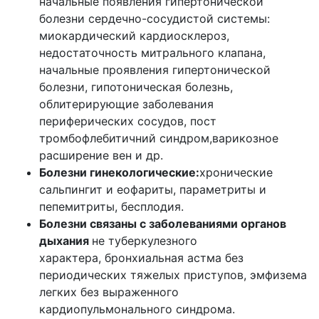
начальные появления гипертонической
болезни сердечно-сосудистой системы:
миокардический кардиосклероз,
недостаточность митрального клапана,
начальные проявления гипертонической
болезни, гипотоническая болезнь,
облитерирующие заболевания
периферических сосудов, пост
тромбофлебитичний синдром,варикозное
расширение вен и др.
Болезни гинекологические:
хронические
сальпингит и еофариты, параметриты и
пепемитриты, бесплодия.
Болезни связаны с заболеваниями органов
дыхания
не туберкулезного
характера, бронхиальная астма без
периодических тяжелых приступов, эмфизема
легких без выраженного
кардиопульмонального синдрома.