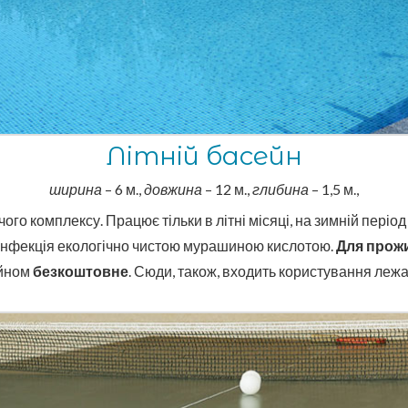
Літній басейн
ширина
– 6 м.,
довжина
– 12 м.,
глибина
– 1,5 м.,
го комплексу. Працює тільки в літні місяці, на зимній періо
зінфекція екологічно чистою мурашиною кислотою.
Для прож
йном
безкоштовне
. Сюди, також, входить користування леж