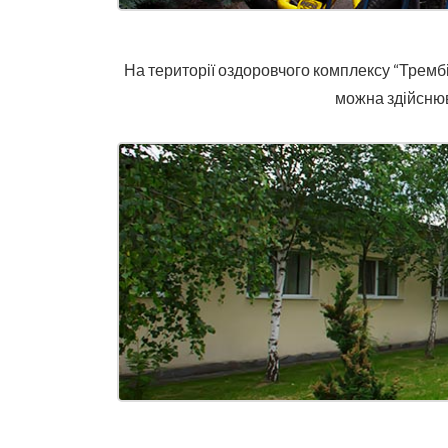
На території оздоровчого комплексу “Тремб
можна здійснюва