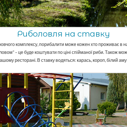
Риболовля на ставку
ровчого комплексу, порибалити може кожен хто проживає в 
овом” – це буде коштувати по ціні спійманої риби. Також мо
ашому ресторані. В ставку водяться: карась, короп, білий аму