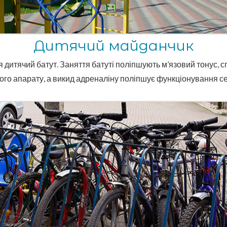
Дитячий майданчик
 дитячий батут. Заняття батуті поліпшують м’язовий тонус, с
го апарату, а викид адреналіну поліпшує функціонування се