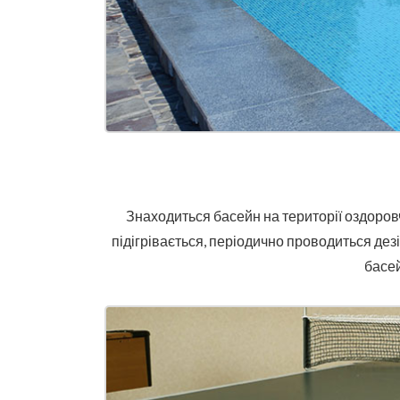
Знаходиться басейн на території оздоровчо
підігрівається, періодично проводиться де
басе