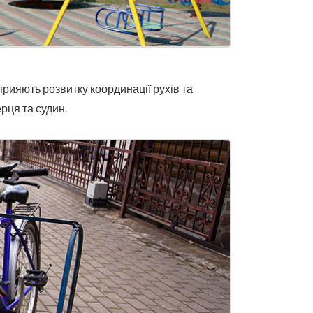
прияють розвитку координації рухів та
рця та судин.