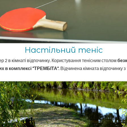
Настільний теніс
ер 2 в кімнаті відпочинку. Користування тенісним столом
без
х в комплексі “ТРЕМБІТА”.
Відчинена кімната відпочинку з 9