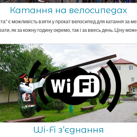
Катання на велосипедах
іта” є можливість взяти у прокат велосипед для катання за м
ти, як за кожну годину окремо, так і за ввесь день. Ціну мож
Wi-Fi з’єднання