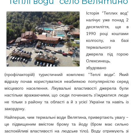
“Теплі води” село Велятино
Історія “Теплих вод”
налічує уже понад 2
десятиліття, ще в
1990 році коштами
колгоспу, на базі
термального
джерела під горою
Олексинець,
збудовано
(профілакторій) туристичний комплекс “Теплі води”. Який
відразу почав користуватися неабиякою популярністю серед
місцевого населення. Лікувальні властивості джерела були
настільки вражаючими, що сюди починають з’їжджатися люди
не тільки з району та області а й з усієї України та навіть із
закордону.
Найперше, чим термальні води Велятина, привертають увагу –
це підвищеним вмістом брому та йоду (бром має сильно
заспокійливі властивості на людське тіло). Воду отримують зі