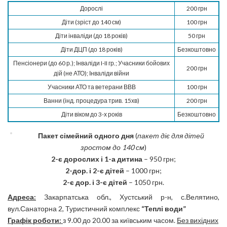
Дорослі
200 грн
Діти (зріст до 140 см)
100 грн
Діти інваліди (до 18 років)
50 грн
Діти ДЦП (до 18 років)
Безкоштовно
Пенсіонери (до 60 р.); Інваліди I-II гр.; Учасники бойових
200 грн
дій (не АТО); Інваліди війни
Учасники АТО та ветерани ВВВ
100 грн
Ванни (інд. процедура трив. 15хв)
200 грн
Діти віком до 3-х років
Безкоштовно
Пакет сімейний одного дня
(
пакет діє для дітей
зростом до 140 см
)
2-є дорослих і 1-а дитина
– 950 грн;
2-дор. і 2-є дітей
– 1000 грн;
2-є дор. і 3-є дітей
– 1050 грн.
Адреса:
Закарпатська обл., Хустський р-н, с.Велятино,
вул.Санаторна 2, Туристичний комплекс
“Теплі води”
Графік роботи:
з 9.00 до 20.00 за київським часом.
Без вихідних