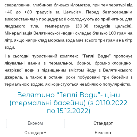
свердловини, глибиною близько кілометра, при температурі від
+40 до +60 градусів за Цельсієм. Перед безпосереднім
використанням у процедурах її охолоджують до прийнятної, для
людського тіла, температури (30-38 градусів цельсія).
Мінералізація Велятинської «води» складає близько 100 грам на
літр, якщо наприклад морська вода має всього три грами на літр
води.
На сьогодні туристичний комплекс
“Теплі Води”
пропонує
лікувальні ванни з термальної, борної, бромно-хлоридно-
натрієвої води з підвищеним вмістом йоду з Велятинського
джерела, а також в останні роки побудовані три басейни з
термальною водою, які користуються неабиякою популярністю.
Велятино “Теплі Води”- ціни
(термальні басейни) (з 01.10.2022
по 15.12.2022)
Економ
Стандарт
Стандарт+
Безліміт