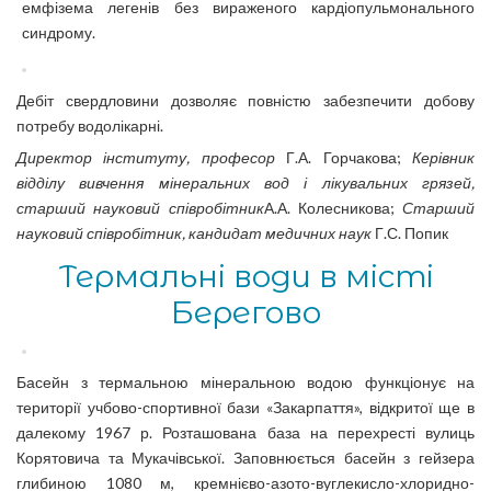
емфізема легенів без вираженого кардіопульмонального
синдрому.
Дебіт свердловини дозволяє повністю забезпечити добову
потребу водолікарні.
Директор інституту, професор
Г.А. Горчакова;
Керівник
відділу вивчення мінеральних вод і лікувальних грязей,
старший науковий співробітник
А.А. Колесникова;
Старший
науковий співробітник, кандидат медичних наук
Г.С. Попик
Термальні води в місті
Берегово
Басейн з термальною мінеральною водою функціонує на
території учбово-спортивної бази «Закарпаття», відкритої ще в
далекому 1967 р. Розташована база на перехресті вулиць
Корятовича та Мукачівської. Заповнюється басейн з гейзера
глибиною 1080 м, кремнієво-азото-вуглекисло-хлоридно-