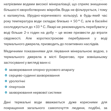
натрієвими водами високої мінералізації, що сприяє знищенню
більшості хвороботворних мікробів. Вода не фільтрується, і тому
є каламутна, (брудно-коричневого кольору), в будь-який час
року температура води складає близько + 50 ° С, але в басейні
охолоджується до +33 ° С. Лікарі не рекомендують перебувати у
воді більше 2-х годин на добу – це може призвести до втрати
свідомості. Але короткострокове перебування у воді
термального джерела, призводить до позитивних наслідків.
Медичними показаннями для лікування мінеральною водою, з
термального джерела в місті Берегово, при зовнішньому
застосуванні у вигляді ванн є:
захворювання опорно-рухового апарату
серцево-судинні захворювання
урологічні
гіпертонія
захворювання нервової системи
Дані термальні води вважаються дуже корисними для
покращення загального самопочуття людини, подібні, за