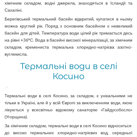
хімічним складом, водні джерела, знаходяться в Ісландії та
Сахаліні.
Берегівський термальний басейн відкритий, купатися в ньому
можна круглий рік. Поряд з основним басейном є невеликий
басейн для дітей. Температура води цілий рік тримається десь
на рівні +36°С. Вода в басейні високої мінералізації, за хімічним
складом, кремениста термальна хлоридно-натрієва азотно-
вуглекисла.
Термальні води в селі
Косино
Термальні води в селі Косино, за складом, є унікальними не
тільки в Україні, але й у всій Європі за виключенням води, якою
лікуються у всесвітньо відомому санаторію «Гайдусобосло»
(Угорщина).
За хімічним складом, термальні води в селі Косино відноситься
до високо термальних хлоридно-натрієвих вод, середньої