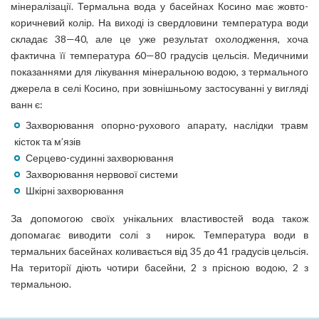
мінералізації. Термальна вода у басейнах Косино має жовто-
коричневий колір. На виході із свердловини температура води
складає 38—40, але це уже результат охолодження, хоча
фактична її температура 60—80 градусів цельсія. Медичними
показаннями для лікування мінеральною водою, з термального
джерела в селі Косино, при зовнішньому застосуванні у вигляді
ванн є:
Захворювання опорно-рухового апарату, наслідки травм
кісток та м’язів
Серцево-судинні захворювання
Захворювання нервової системи
Шкірні захворювання
За допомогою своїх унікальних властивостей вода також
допомагає виводити солі з нирок. Температура води в
термальних басейнах коливається від 35 до 41 градусів цельсія.
На території діють чотири басейни, 2 з прісною водою, 2 з
термальною.