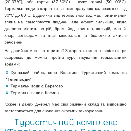
(20-37°C), або гарячі (37-50°C) і дуже гарячі (50-100°C).
Термальні води закарпаття за температурою коливаються від
30°С до 80°С. Будь-який вид термальних вод має поизитивний
вплив на самопочуття людини, але ефект сильніше, якщо
джерело містить натрій, бром, йод, криптон, кальцій, магній,
хлор, вольфрам та інші мінеральні та біологічно активні
речовини.
На даний момент на території Закарпаття можна виділити три
осередки, де можна пройти курс лікування термальними
водами:
Хустський район, село Велятино Туристичний комплекс
“Теплі води”
Термальні води с. Берегово
Термальні води с. Косино
Кожне з даних джерел має свій хімічний склад та відповідно
застосовується для лікування окремих захворювань.
Туристичний комплекс