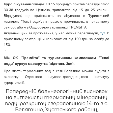
Курс лікування
складає 10-15 процедур при температурі плюс
30-38 градусів по Цельсію, тривалістю від 15 до 25 хвилин.
Відвідувачі, що приїжжають на лікування в Туристичний
комплекс “Теплі води”, як правило проживають, в приватному
секторі, або ж в Оздоровчому комплексі ТРЕМБІТА.
Актуальні ціни за проживання, у нас можна переглянути,
тут
. В
приватному секторі ціни коливаються від 100 грн. за особу до
150.
Між ОК “Трембіта” та туристичним комплексом “Теплі
води” курсує маршрутка (відстань 3км).
Про якість термальних вод в селі Велятино можна судити з
висновку Одеського науково-дослідницького інституту
курортології.
Попередній бальнеологічний висновок
на вуглекислу термальну мінеральну
воду, розкриту свердловиною 14-т в с.
Велятино, Хустського району,