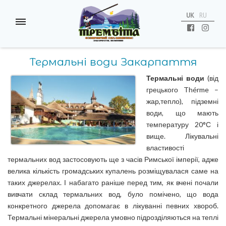
UK
RU
Термальні води Закарпаття
Термальні води
(від
грецького Thérme –
жар,тепло), підземні
води, що мають
температуру 20°С і
вище. Лікувальні
властивості
термальних вод застосовують ще з часів Римської імперії, адже
велика кількість громадських купалень розміщувалася саме на
таких джерелах. І набагато раніше перед тим, як вчені почали
вивчати склад термальних вод, було помічено, що вода
конкретного джерела допомагає в лікуванні певних хвороб.
Термальні мінеральні джерела умовно підрозділяються на теплі