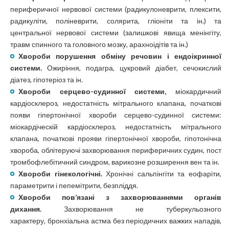
периферичної нервової системи (радикулоневрити, плексити,
радикуліти, поліневрити, солярита, гліоніти та ін.) та
центральної нервової системи (залишкові явища менінгіту,
травм спинного та головного мозку, арахноідітів та ін.)
Хвороби порушення обміну речовин і ендоікринної
системи.
Ожиріння, подагра, цукровий діабет, сечокислий
діатез, гіпотеріоз та ін.
Хвороби серцево-судинної системи,
міокардичний
кардіосклероз, недостатність мітрального клапана, початкові
появи гіпертонічної хвороби серцево-судинної системи:
міокардіческій кардіосклероз, недостатність мітрального
клапана, початкові прояви гіпертонічної хвороби, гіпотонічна
хвороба, облітеруючі захворювання периферичних судин, пост
тромбофлебітичний синдром, варикозне розширення вен та ін.
Хвороби гінекологічні.
Хронічні сальпінгіти та еофаріти,
параметрити і пепемітрити, безпліддя.
Хвороби пов’язані з захворюваннями органів
дихання.
Захворювання не туберкульозного
характеру, бронхіальна астма без періодичних важких нападів,