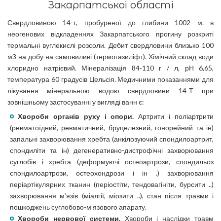
Закарпатської області
Свердловиною 14-т, пробуреної до глибини 1002 м. в
неогенових відкладеннях Закарпатського прогину розкриті
термальні вуглекислі розсоли. Дебит свердловини близько 100
м3 на добу на самовиливі (термогазиліфт). Хімічний склад води
хлоридно натрієвий. Мінералізація 84-110 г / л, рН 6,65,
температура 60 градусів Цельсія. Медичними показаннями для
лікування мінеральною водою свердловини 14-Т при
зовнішньому застосуванні у вигляді ванн є:
Хвороби органів руху і опори.
Артрити і поліартрити
(ревматоїдний, ревматичний, бруцелезний, гонорейний та ін)
запальні захворювання хребта (анкілозуючий спондилоартрит,
спондиліти та ін) дегенеративно-дистрофічні захворювання
суглобів і хребта (деформуючі остеоартрози, спондильоз
спондилоартрози, остеохондрози і ін .) захворювання
періартікулярних тканин (періостіти, тендовагініти, бурсити ..)
захворювання м’язів (міалгії, міозити ..), стан після травми і
пошкоджень суглобово-м’язового апарату.
Хвороби нервової системи.
Хвороби і наслідки травм