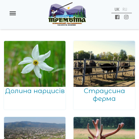
UK
RU
Долина нарцисів
Страусина
ферма