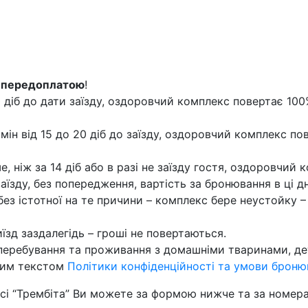
з
передоплатою
!
 діб до дати заїзду, оздоровчий комплекс повертає 10
мін від 15 до 20 діб до заїзду, оздоровчий комплекс п
, ніж за 14 діб або в разі не заїзду гостя, оздоровчий
 заїзду, без попередження, вартість за бронювання в ці 
без істотної на те причини – комплекс бере неустойку –
їзд заздалегідь – гроші не повертаються.
 перебування та проживання з домашніми тваринами, де
ним текстом
Політики конфіденційності та умови броню
і “Трембіта” Ви можете за формою нижче та за номерам